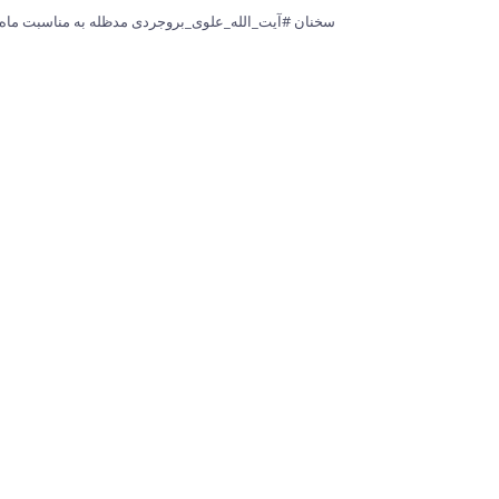
سخنان #آیت_الله_علوی_بروجردی مدظله به مناسبت ماه رمضان در 