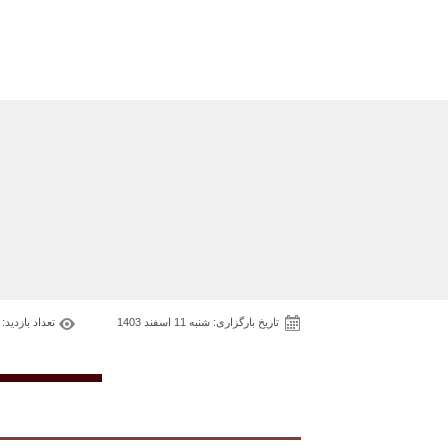
تاریخ بارگزاری: شنبه 11 اسفند 1403
تعداد بازدید: 905